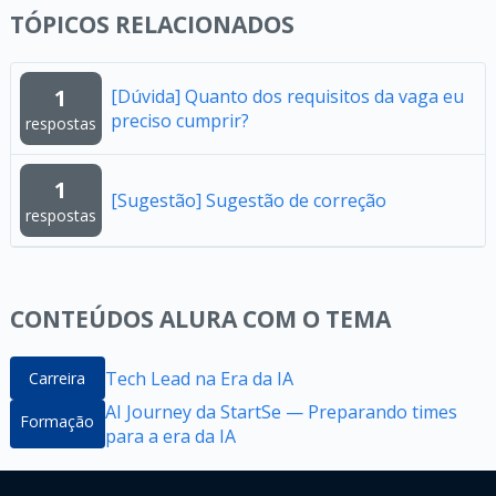
TÓPICOS RELACIONADOS
1
[Dúvida] Quanto dos requisitos da vaga eu
preciso cumprir?
respostas
1
[Sugestão] Sugestão de correção
respostas
CONTEÚDOS ALURA COM O TEMA
Tech Lead na Era da IA
Carreira
AI Journey da StartSe — Preparando times
Formação
para a era da IA