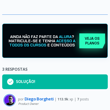
AINDA NÃO FAZ PARTE DA
ALURA
?
VEJA OS
MATRICULE-SE E TENHA
ACESSO A
PLANOS
TODOS OS CURSOS
E CONTEÚDOS
3
RESPOSTAS
SOLUÇÃO!
Diego Borgheti
por
|
113.9k
xp |
7
posts
Product Owner