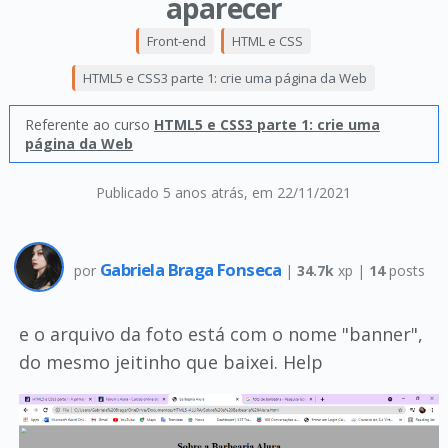
aparecer
Front-end
HTML e CSS
HTML5 e CSS3 parte 1: crie uma página da Web
Referente ao curso
HTML5 e CSS3 parte 1: crie uma
página da Web
Publicado 5 anos atrás
, em 22/11/2021
Gabriela Braga Fonseca
por
|
34.7k
xp |
14
posts
e o arquivo da foto está com o nome "banner",
do mesmo jeitinho que baixei. Help