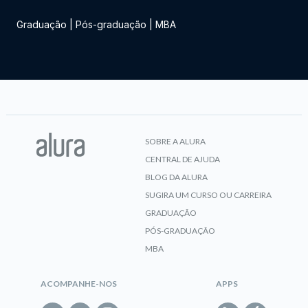
Graduação
|
Pós-graduação
|
MBA
SOBRE A ALURA
CENTRAL DE AJUDA
BLOG DA ALURA
SUGIRA UM CURSO OU CARREIRA
GRADUAÇÃO
PÓS-GRADUAÇÃO
MBA
ACOMPANHE-NOS
APPS