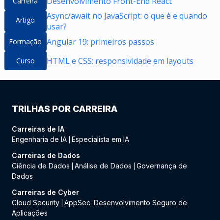
Desenvolvimento Front-End React
Carreira
Async/await no JavaScript: o que é e quando
Artigo
usar?
Angular 19: primeiros passos
Formação
HTML e CSS: responsividade em layouts
Curso
TRILHAS POR CARREIRA
Carreiras de IA
Engenharia de IA
Especialista em IA
|
Carreiras de Dados
Ciência de Dados
Análise de Dados
Governança de
|
|
Dados
Carreiras de Cyber
Cloud Security
AppSec: Desenvolvimento Seguro de
|
Aplicações