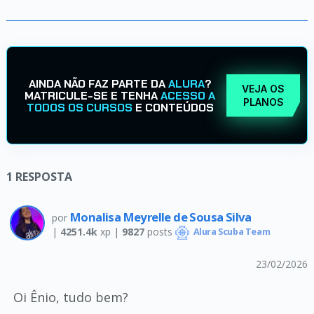
AINDA NÃO FAZ PARTE DA
ALURA
?
VEJA OS
MATRICULE-SE E TENHA
ACESSO A
PLANOS
TODOS OS CURSOS
E CONTEÚDOS
1
RESPOSTA
Monalisa Meyrelle de Sousa Silva
por
|
4251.4k
xp |
9827
posts
Alura Scuba Team
23/02/2026
Oi Ênio, tudo bem?