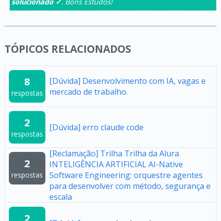
solucionado ✓
. Bons Estudos!
TÓPICOS RELACIONADOS
8
[Dúvida] Desenvolvimento com IA, vagas e
mercado de trabalho.
respostas
2
[Dúvida] erro claude code
respostas
[Reclamação] Trilha Trilha da Alura
2
INTELIGÊNCIA ARTIFICIAL AI-Native
Software Engineering: orquestre agentes
respostas
para desenvolver com método, segurança e
escala
2