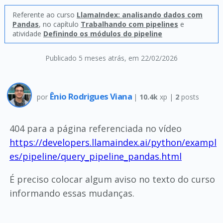
Referente ao curso
LlamaIndex: analisando dados com
Pandas
, no capítulo
Trabalhando com pipelines
e
atividade
Definindo os módulos do pipeline
Publicado 5 meses atrás
, em 22/02/2026
Ênio Rodrigues Viana
por
|
10.4k
xp |
2
posts
404 para a página referenciada no vídeo
https://developers.llamaindex.ai/python/exampl
es/pipeline/query_pipeline_pandas.html
É preciso colocar algum aviso no texto do curso
informando essas mudanças.