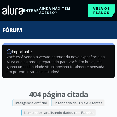
AINDA NÃO TEM
VEJA OS
ENTRAR
ACESSO?
PLANOS
FÓRUM
Importante
Você está vendo a versão anterior da nova experiência da
Alura que estamos preparando para você. Em breve, ela
ganha uma identidade visual novinha totalmente pensada
em potencializar seus estudos!
404 página citada
Inteligência Artificial
Engenharia de LLMs & Agentes
LlamaIndex: analisando dados com Pandas