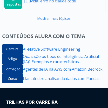
[Dúvida] erro no claude code
respostas
Mostrar mais tópicos
CONTEÚDOS ALURA COM O TEMA
AI-Native Software Engineering
Carreira
Quais são os tipos de Inteligência Artificial
Artigo
(IA)? Exemplos e características
Agentes de IA na AWS com Amazon Bedrock
Formação
LlamaIndex: analisando dados com Pandas
Curso
TRILHAS POR CARREIRA