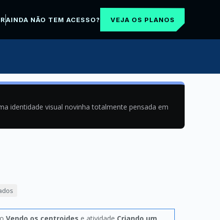
VEJA OS PLANOS
AR
AINDA NÃO TEM ACESSO?
uma identidade visual novinha totalmente pensada em
nados
lo
Vendo os centroides
e atividade
Criando um