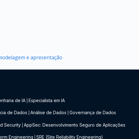
, modelagem e apresentação
nharia de IA
Especialista em IA
|
cia de Dados
Análise de Dados
Governança de Dados
|
|
d Security
AppSec: Desenvolvimento Seguro de Aplicações
|
form Engineering
SRE (Site Reliability Engineering)
|