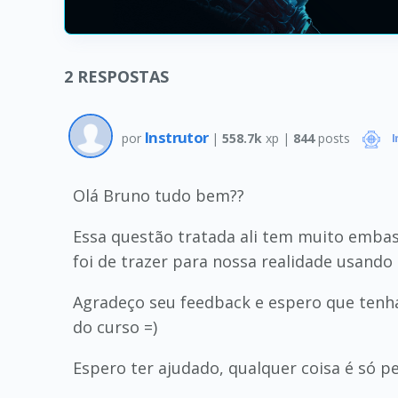
2
RESPOSTAS
Instrutor
por
|
558.7k
xp |
844
posts
I
Olá Bruno tudo bem??
Essa questão tratada ali tem muito emba
foi de trazer para nossa realidade usan
Agradeço seu feedback e espero que tenh
do curso =)
Espero ter ajudado, qualquer coisa é só p