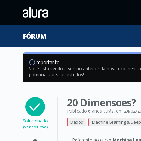
FÓRUM
Importante
Você está vendo a versão anterior da nova experiênci
potencializar seus estudos!
20 Dimensoes?
Publicado 6 anos atrás
, em 24/02/2
Solucionado
Dados
Machine Learning & Deep
(ver solução)
Referente ao curso
Machine Lea