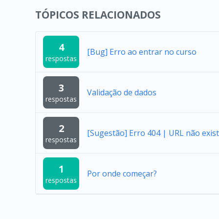
TÓPICOS RELACIONADOS
4
[Bug] Erro ao entrar no curso
respostas
3
Validação de dados
respostas
2
[Sugestão] Erro 404 | URL não exist
respostas
1
Por onde começar?
respostas