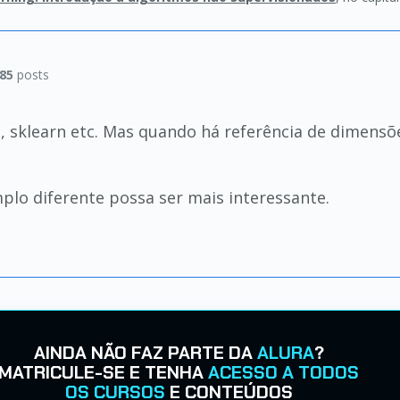
85
posts
 sklearn etc. Mas quando há referência de dimensõe
lo diferente possa ser mais interessante.
AINDA NÃO FAZ PARTE DA
ALURA
?
MATRICULE-SE E TENHA
ACESSO A TODOS
OS CURSOS
E CONTEÚDOS