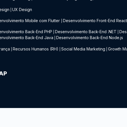
esign
UX Design
|
nvolvimento Mobile com Flutter
Desenvolvimento Front-End Reac
|
envolvimento Back-End PHP
Desenvolvimento Back-End .NET
Des
|
|
envolvimento Back-End Java
Desenvolvimento Back-End Node.js
|
rança
Recursos Humanos (RH)
Social Media Marketing
Growth Ma
|
|
|
IAP