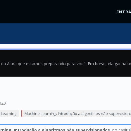
ENTR
a da Alura que estamos preparando para você. Em breve, ela ganha 
020
 Learning
Machine Learning: Introdução a algoritmos não supervisio
rning: Introdução a algoritmos não supervisionados
, no capítu