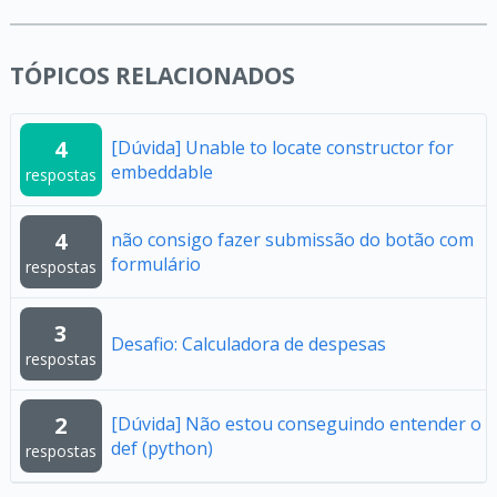
TÓPICOS RELACIONADOS
4
[Dúvida] Unable to locate constructor for
embeddable
respostas
4
não consigo fazer submissão do botão com
formulário
respostas
3
Desafio: Calculadora de despesas
respostas
2
[Dúvida] Não estou conseguindo entender o
def (python)
respostas