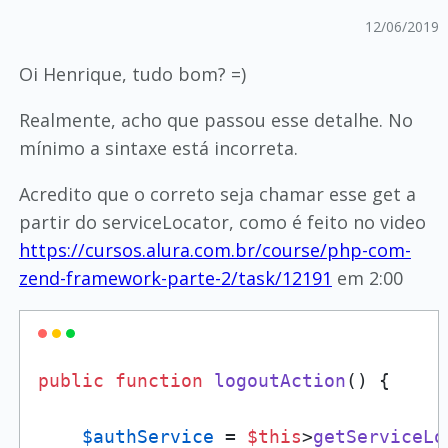
12/06/2019
Oi Henrique, tudo bom? =)
Realmente, acho que passou esse detalhe. No
mínimo a sintaxe está incorreta.
Acredito que o correto seja chamar esse get a
partir do serviceLocator, como é feito no video
https://cursos.alura.com.br/course/php-com-
zend-framework-parte-2/task/12191
em 2:00
public
function
logoutAction
(
) 
{

$authService
 = 
$this
­>
getServiceLo