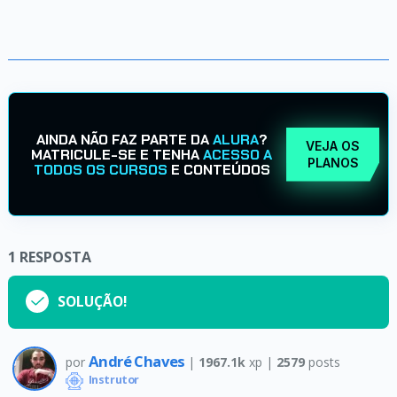
AINDA NÃO FAZ PARTE DA
ALURA
?
VEJA OS
MATRICULE-SE E TENHA
ACESSO A
PLANOS
TODOS OS CURSOS
E CONTEÚDOS
1
RESPOSTA
SOLUÇÃO!
André Chaves
por
|
1967.1k
xp |
2579
posts
Instrutor