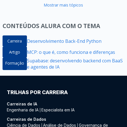
Mostrar mais tópicos
CONTEÚDOS ALURA COM O TEMA
Desenvolvimento Back-End Python
Carreira
MCP: o que é, como funciona e diferenças
Artigo
Supabase: desenvolvendo backend com BaaS
Formação
e agentes de IA
TRILHAS POR CARREIRA
Carreiras de IA
Engenharia de IA
Especialista em IA
|
Carreiras de Dados
Ciência de Dados
Análise de Dados
Governança de
|
|