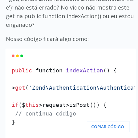
e'); não está errado? No vídeo não mostra este
get na public function indexAction() ou eu estou
enganado?
Nosso código ficará algo como:
public
 function 
indexAction
()
 {

>
get
(
'Zend\Authentication\Authenticat
if
($
this
­>request­>isPost()) {

// continua código
}
COPIAR CÓDIGO