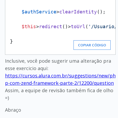
$authService­
>
clearIdentity
();

$this
­>
redirect
()­>
toUrl
(
'/Usuario/
}
COPIAR CÓDIGO
Inclusive, você pode sugerir uma alteração pra
esse exercicio aqui:
https://cursos.alura.com.br/suggestions/new/ph
p-com-zend-framework-parte-2/12200/question
Assim, a equipe de revisão também fica de olho
=)
Abraço