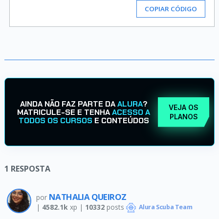
COPIAR CÓDIGO
AINDA NÃO FAZ PARTE DA
ALURA
?
VEJA OS
MATRICULE-SE E TENHA
ACESSO A
PLANOS
TODOS OS CURSOS
E CONTEÚDOS
1
RESPOSTA
NATHALIA QUEIROZ
por
|
4582.1k
xp |
10332
posts
Alura Scuba Team