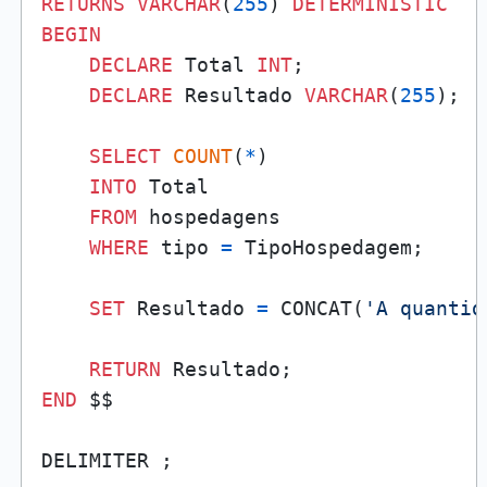
RETURNS
VARCHAR
(
255
) 
DETERMINISTIC
BEGIN
DECLARE
 Total 
INT
;

DECLARE
 Resultado 
VARCHAR
(
255
);

SELECT
COUNT
(
*
)

INTO
 Total

FROM
 hospedagens

WHERE
 tipo 
=
 TipoHospedagem;

SET
 Resultado 
=
 CONCAT(
'A quantid
RETURN
END
 $$
