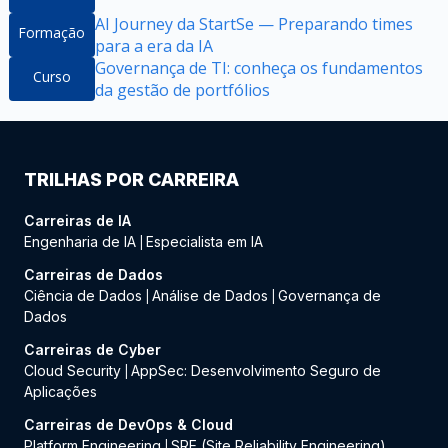
AI Journey da StartSe — Preparando times
Formação
para a era da IA
Governança de TI: conheça os fundamentos
Curso
da gestão de portfólios
TRILHAS POR CARREIRA
Carreiras de IA
Engenharia de IA
Especialista em IA
|
Carreiras de Dados
Ciência de Dados
Análise de Dados
Governança de
|
|
Dados
Carreiras de Cyber
Cloud Security
AppSec: Desenvolvimento Seguro de
|
Aplicações
Carreiras de DevOps & Cloud
Platform Engineering
SRE (Site Reliability Engineering)
|