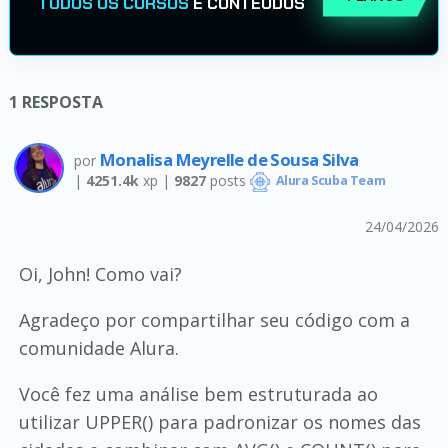
TODOS OS CURSOS
E CONTEÚDOS
1
RESPOSTA
Monalisa Meyrelle de Sousa Silva
por
|
4251.4k
xp |
9827
posts
Alura Scuba Team
24/04/2026
Oi, John! Como vai?
Agradeço por compartilhar seu código com a
comunidade Alura.
Você fez uma análise bem estruturada ao
utilizar UPPER() para padronizar os nomes das