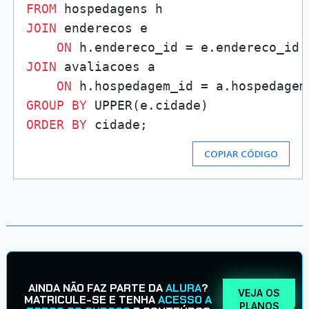
FROM
JOIN
 enderecos e 

ON
JOIN
 avaliacoes a 

ON
GROUP
BY
ORDER
BY
COPIAR CÓDIGO
AINDA NÃO FAZ PARTE DA
ALURA
?
VEJA OS
MATRICULE-SE E TENHA
ACESSO A
PLANOS