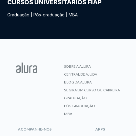
CURSOS UNIVERSITÁRIOS FIAP
Graduação
|
Pós-graduação
|
MBA
SOBRE A ALURA
CENTRAL DE AJUDA
BLOG DA ALURA
SUGIRA UM CURSO OU CARREIRA
GRADUAÇÃO
PÓS-GRADUAÇÃO
MBA
ACOMPANHE-NOS
APPS