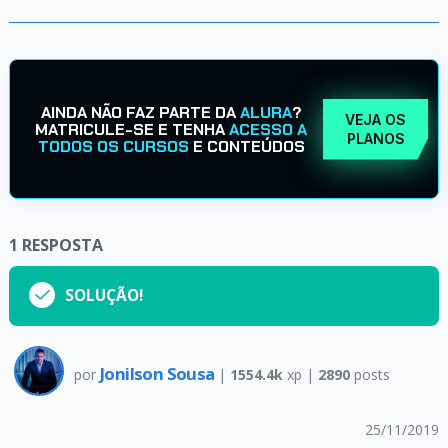
AINDA NÃO FAZ PARTE DA
ALURA
?
VEJA OS
MATRICULE-SE E TENHA
ACESSO A
PLANOS
TODOS OS CURSOS
E CONTEÚDOS
1
RESPOSTA
SOLUÇÃO!
Jonilson Sousa
por
|
1554.4k
xp |
2890
posts
25/11/2019