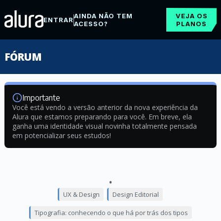
AINDA NÃO TEM
VEJA OS
ENTRAR
ACESSO?
PLANOS
FÓRUM
Importante
Você está vendo a versão anterior da nova experiência da
Alura que estamos preparando para você. Em breve, ela
ganha uma identidade visual novinha totalmente pensada
em potencializar seus estudos!
.
UX & Design
Design Editorial
Tipografia: conhecendo o que há por trás dos tipos