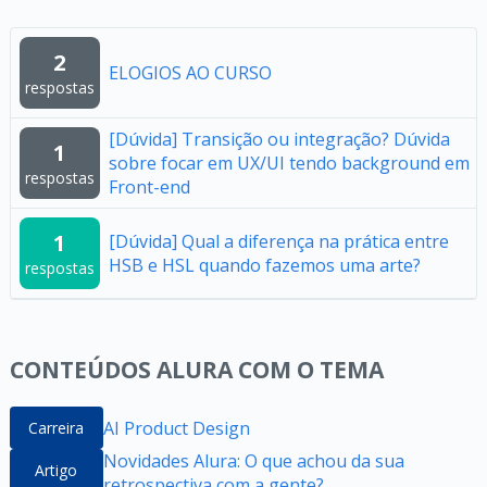
2
ELOGIOS AO CURSO
respostas
[Dúvida] Transição ou integração? Dúvida
1
sobre focar em UX/UI tendo background em
respostas
Front-end
1
[Dúvida] Qual a diferença na prática entre
HSB e HSL quando fazemos uma arte?
respostas
CONTEÚDOS ALURA COM O TEMA
AI Product Design
Carreira
Novidades Alura: O que achou da sua
Artigo
retrospectiva com a gente?