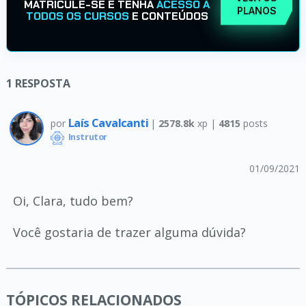
MATRICULE-SE E TENHA
ACESSO A
PLANOS
TODOS OS CURSOS
E CONTEÚDOS
1
RESPOSTA
Laís Cavalcanti
por
|
2578.8k
xp |
4815
posts
Instrutor
01/09/2021
Oi, Clara, tudo bem?
Você gostaria de trazer alguma dúvida?
TÓPICOS RELACIONADOS