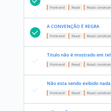
Front-end
React
React: constru
A CONVENÇÃO É REGRA
Front-end
React
React: constru
Titulo não é mostrado em tel
Front-end
React
React: constru
Não esta sendo exibido nad
Front-end
React
React: constru