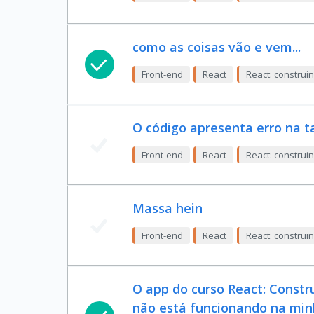
como as coisas vão e vem...
Front-end
React
React: constru
O código apresenta erro na t
Front-end
React
React: constru
Massa hein
Front-end
React
React: constru
O app do curso React: Const
não está funcionando na min