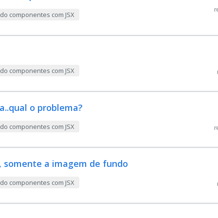
r
indo componentes com JSX
indo componentes com JSX
a..qual o problema?
indo componentes com JSX
r
a, somente a imagem de fundo
indo componentes com JSX