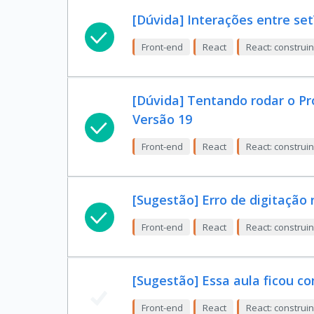
[Dúvida] Interações entre set
Front-end
React
React: constru
[Dúvida] Tentando rodar o Pr
Versão 19
Front-end
React
React: constru
[Sugestão] Erro de digitação 
Front-end
React
React: constru
[Sugestão] Essa aula ficou co
Front-end
React
React: constru