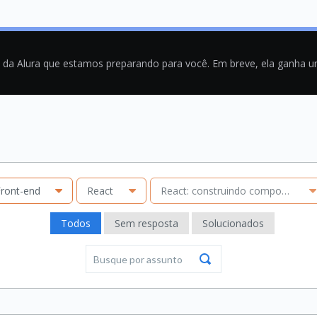
a da Alura que estamos preparando para você. Em breve, ela ganha 
ront-end
React
React: construindo componentes
Todos
Sem resposta
Solucionados