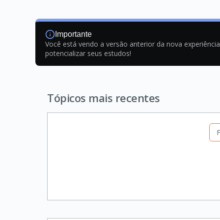
Importante
Você está vendo a versão anterior da nova experiênci
potencializar seus estudos!
Tópicos mais recentes
F