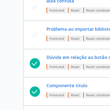
aula confusa
Front-end
React
React: constru
Problema ao importar bibliot
Front-end
React
React: constru
Dúvida em relação ao botão 
Front-end
React
React: constru
Componente titulo
Front-end
React
React: constru