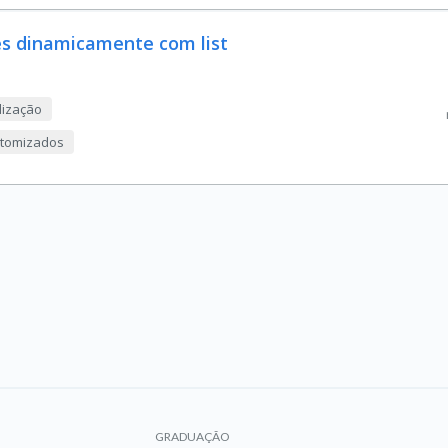
es dinamicamente com list
lização
ustomizados
GRADUAÇÃO