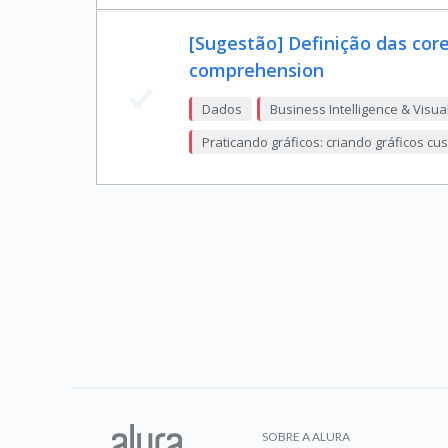
[Sugestão] Definição das cor
comprehension
Dados
Business Intelligence & Visua
Praticando gráficos: criando gráficos c
SOBRE A ALURA