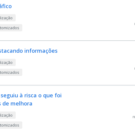
áfico
lização
ustomizados
estacando informações
lização
ustomizados
eguiu à risca o que foi
s de melhora
lização
r
ustomizados