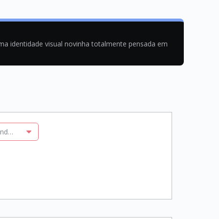
uma identidade visual novinha totalmente pensada em
iando gráficos customizados