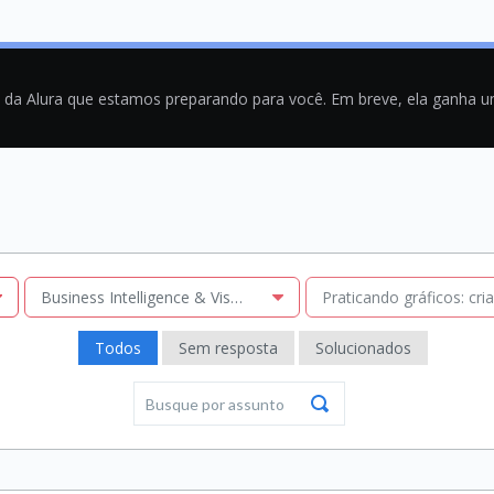
a da Alura que estamos preparando para você. Em breve, ela ganha 
Business Intelligence & Visualização
Praticando gráficos: cr
Todos
Sem resposta
Solucionados