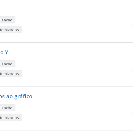
lização
ustomizados
o Y
lização
ustomizados
os ao gráfico
lização
ustomizados