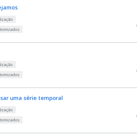
ejamos
lização
ustomizados
lização
ustomizados
isar uma série temporal
lização
ustomizados