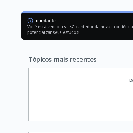
Importante
Você está vendo a versão anterior da nova experiênci
potencializar seus estudos!
Tópicos mais recentes
B