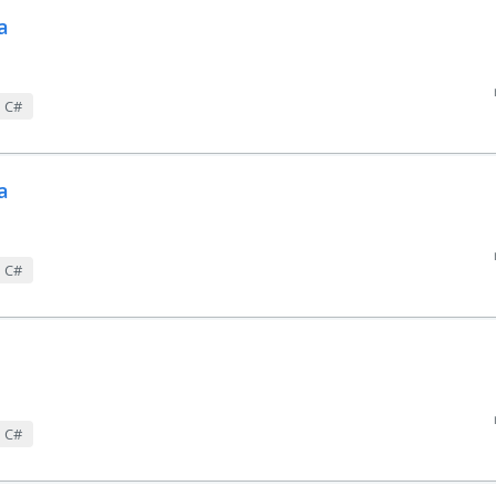
a
m C#
a
m C#
m C#