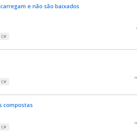
 carregam e não são baixados
m C#
r
m C#
es compostas
r
m C#