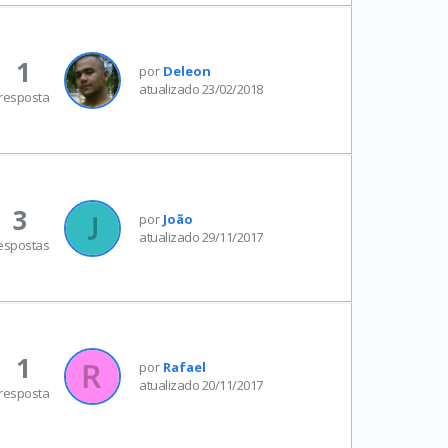
1
por
Deleon
atualizado 23/02/2018
resposta
3
por
João
atualizado 29/11/2017
espostas
1
por
Rafael
atualizado 20/11/2017
resposta