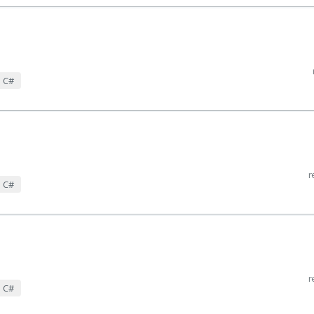
m C#
r
m C#
r
m C#