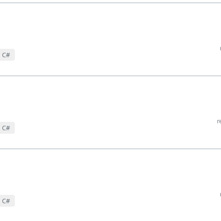
m C#
r
m C#
m C#