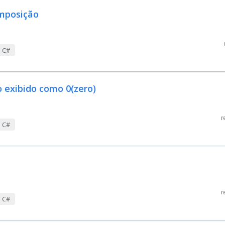
omposição
m C#
 exibido como 0(zero)
r
m C#
r
m C#