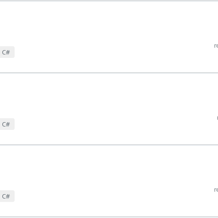
r
m C#
m C#
r
m C#