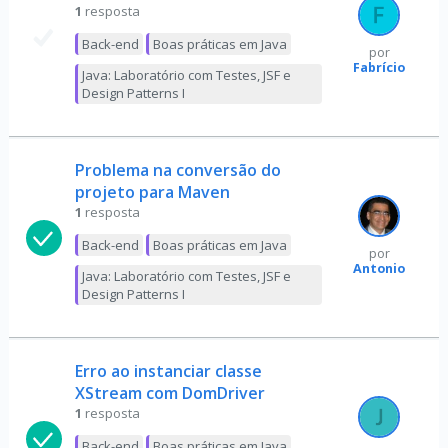
1
resposta
Back-end
Boas práticas em Java
por
Fabrício
Java: Laboratório com Testes, JSF e
Design Patterns I
Problema na conversão do
projeto para Maven
1
resposta
Back-end
Boas práticas em Java
por
Antonio
Java: Laboratório com Testes, JSF e
Design Patterns I
Erro ao instanciar classe
XStream com DomDriver
1
resposta
Back-end
Boas práticas em Java