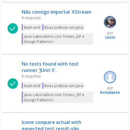
Não consigo importar XStream
1
resposta
Back-end
Boas práticas em Java
por
Java: Laboratório com Testes, JSF e
Lúcio
Design Patterns I
No tests found with test
runner 'JUnit 5'.
1
resposta
Back-end
Boas práticas em Java
por
Estudante
Java: Laboratório com Testes, JSF e
Design Patterns I
ícone compare actual with
expected test result não