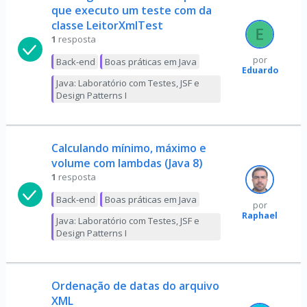
que executo um teste com da
classe LeitorXmlTest
1
resposta
por
Back-end
Boas práticas em Java
Eduardo
Java: Laboratório com Testes, JSF e
Design Patterns I
Calculando mínimo, máximo e
volume com lambdas (Java 8)
1
resposta
Back-end
Boas práticas em Java
por
Raphael
Java: Laboratório com Testes, JSF e
Design Patterns I
Ordenação de datas do arquivo
XML