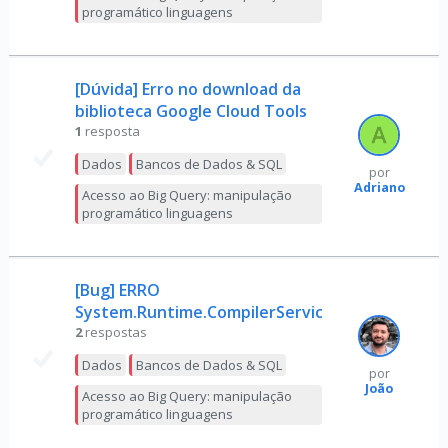
programático linguagens
[Dúvida] Erro no download da
biblioteca Google Cloud Tools
1
resposta
Dados
Bancos de Dados & SQL
por
Adriano
Acesso ao Big Query: manipulação
programático linguagens
[Bug] ERRO
System.Runtime.CompilerServices.Unsafe.dll
2
respostas
Dados
Bancos de Dados & SQL
por
João
Acesso ao Big Query: manipulação
programático linguagens