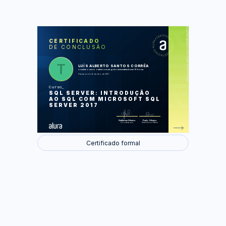
https://cursos.alura.com.br/certificate/8310c4c9-ec97-451e-acb4-072623ead805
LAS
AU
CERTIFICADO
DE CONCLUSÃO
Instalando e configurando o SQL
Server
Manipulando o banco de dados
Gerenciando as tabelas do banco de
LUÍS ALBERTO SANTOS CORRÊA
dados
concluiu o curso online com carga horária estimada em 12 horas.
Manutenção dos dados nas tabelas
Finalizado em 30 de maio de 2019
Consultando os dados
Curso
Foram feitas 58 de 60 atividades.
SQL SERVER: INTRODUÇÃO
AO SQL COM MICROSOFT SQL
SERVER 2017
Guilherme Silveira
Paulo Silveira
Coordenador
Chief Vision Officer
Certificado formal