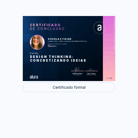
https://cursos.alura.com.br/certificate/924c9c2e-2b5b-44fe-a30c-ebd4b92b56b4
LAS
AU
CERTIFICADO
DE CONCLUSÃO
O que é Design Thinking
Empatia
Definição
SCHEILA STIHLER
Definindo a solução
concluiu o curso online com carga horária estimada em 5 horas.
Prototipação
Finalizado em 04 de maio de 2020
Testes
scheiladev
Curso
Foram feitas 43 de 43 atividades.
DESIGN THINKING:
CONCRETIZANDO IDEIAS
Guilherme Silveira
Paulo Silveira
Coordenador
Chief Vision Officer
Certificado formal