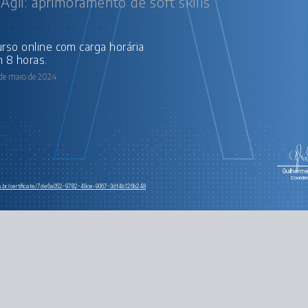
Ágil: aprimoramento de soft skills
 8 horas.
 de maio de 2024
Guilherme 
Coorde
om.br/certificate/7de6a052-9782-49ce-9067-3df4b126b248