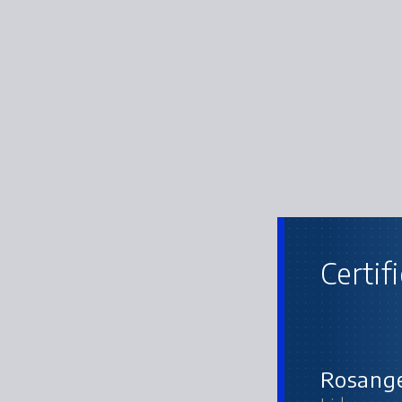
Certif
Rosange