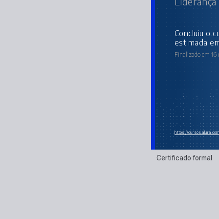
Liderança 
concluiu o curso online com carga horária
estimada em
Finalizado em 16
https://cursos.alura.c
Certificado formal