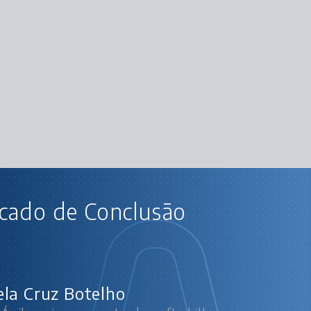
AU
icado de Conclusão
Liderança Ágil: aprimoramento de s
Desenvolvi
Confl
Lidand
la Cruz Botelho