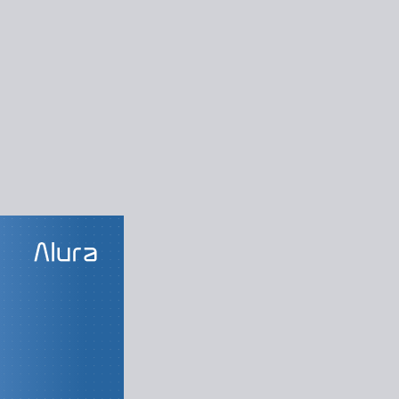
LAS DO CURSO
oft skills
Liderança
Comunicação
mento de equipes
itos e negociação
o com problemas