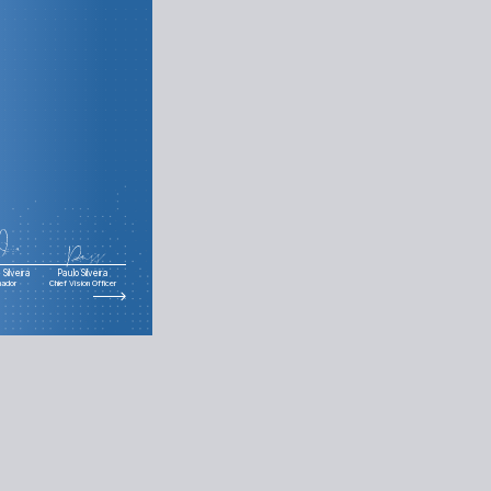
Silveira
Paulo Silveira
nador
Chief Vision Officer