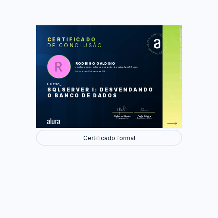
https://cursos.alura.com.br/certificate/f3184343689dde80e3a5883692fb5a04
LAS
AU
CERTIFICADO
DE CONCLUSÃO
Consultando os dados
Atualizando e excluindo dados
Alterando e restringindo o formato de
nossas tabelas
RODRIGO GALDINO
Agrupando dados e fazendo
concluiu o curso online com carga horária estimada em 9 horas.
consultas mais inteligentes
Finalizado em 01 de março de 2016
Juntando dados de várias tabelas
Curso
Foram feitas 37 de 37 atividades.
SQLSERVER I: DESVENDANDO
O BANCO DE DADOS
Guilherme Silveira
Paulo Silveira
Coordenador
Chief Vision Officer
Certificado formal