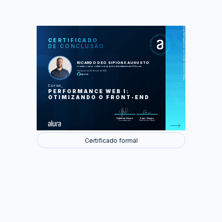
https://cursos.alura.com.br/certificate/8da73f3e-8e55-4a05-a67c-44c69f2443d4
LAS
AU
CERTIFICADO
DE CONCLUSÃO
Economizando bytes
Otimizações de Imagens
O custo dos requests
RICARDO DEO SIPIONE AUGUSTO
Concatenações & Trade-offs
concluiu o curso online com carga horária estimada em 20 horas.
Sprites
Finalizado em 28 de abril de 2022
Inline de recursos
sipione
Paralelizando requests
Cache HTTP
Curso
Conclusão
PERFORMANCE WEB I:
OTIMIZANDO O FRONT-END
Foram feitas 83 de 83 atividades.
Guilherme Silveira
Paulo Silveira
Coordenador
Chief Vision Officer
Certificado formal