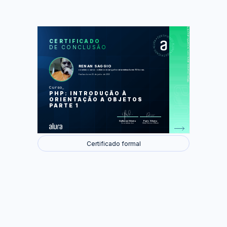
https://cursos.alura.com.br/certificate/d65b6960-af73-453b-ae95-05da56e8b57e
LAS
AU
CERTIFICADO
DE CONCLUSÃO
Criando sua primeira classe
Classes e seu conteúdo
Métodos mágicos
Parâmetros e seus tipos
RENAN SAGGIO
Métodos estáticos
concluiu o curso online com carga horária estimada em 10 horas.
Finalizado em 25 de junho de 2019
Foram feitas 23 de 23 atividades.
Curso
PHP: INTRODUÇÃO À
ORIENTAÇÃO A OBJETOS
PARTE 1
Guilherme Silveira
Paulo Silveira
Coordenador
Chief Vision Officer
Certificado formal