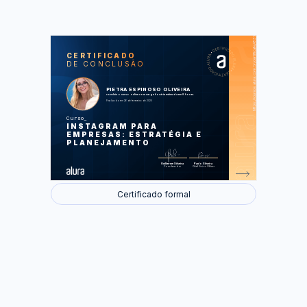
https://cursos.alura.com.br/certificate/8378ea25-9a0a-4e56-b43c-b5ea32526fec
LAS
AU
CERTIFICADO
DE CONCLUSÃO
Compreendendo o Instagram
Conteúdo
Recursos
Atendimento
PIETRA ESPINOSO OLIVEIRA
Analytics
concluiu o curso online com carga horária estimada em 8 horas.
Finalizado em 26 de fevereiro de 2025
Foram feitas 55 de 55 atividades.
Curso
INSTAGRAM PARA
EMPRESAS: ESTRATÉGIA E
PLANEJAMENTO
Guilherme Silveira
Paulo Silveira
Coordenador
Chief Vision Officer
Certificado formal