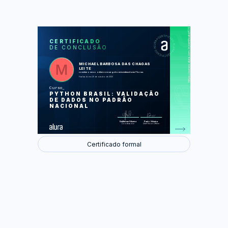
https://cursos.alura.com.br/certificate/f39b13b6-ab2f-4432-83fb-e886a49afd8c
LAS
AU
CERTIFICADO
DE CONCLUSÃO
Validando CPF e acessando o PYPI
Validando CNPJ e construindo uma
Factory
MICHAEL BARBOSA DAS CHAGAS
Validando telefones com expressões
LEITE
regulares
concluiu o curso online com carga horária estimada em 7 horas.
Manipulando e formatando datas
Finalizado em 25 de outubro de 2020
Trabalhando com CEP e acessando
uma API
Curso
PYTHON BRASIL: VALIDAÇÃO
Foram feitas 37 de 37 atividades.
DE DADOS NO PADRÃO
NACIONAL
Guilherme Silveira
Paulo Silveira
Coordenador
Chief Vision Officer
Certificado formal