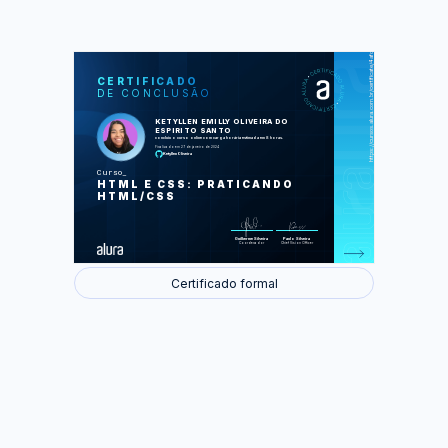
https://cursos.alura.com.br/certificate/4afd2f8a-fb15-4d8d-b9c2-eb5c68c3fd86
LAS
AU
CERTIFICADO
DE CONCLUSÃO
Iniciando o projeto
A dupla HTML e CSS
Posicionando elementos
KETYLLEN EMILLY OLIVEIRA DO
Finalizando nossa página
ESPIRITO SANTO
Compartilhando o projeto
concluiu o curso online com carga horária estimada em 8 horas.
Finalizado em 27 de janeiro de 2024
KetyllenOliveira
Foram feitas 55 de 55 atividades.
Curso
HTML E CSS: PRATICANDO
HTML/CSS
Guilherme Silveira
Paulo Silveira
Coordenador
Chief Vision Officer
Certificado formal