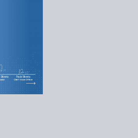
do com o Jogador
Silveira
Paulo Silveira
nador
Chief Vision Officer