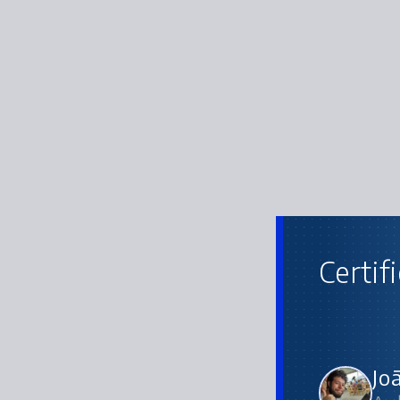
Certif
Jo