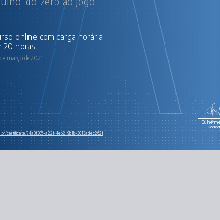
uino: do zero ao jogo
Interagin
 20 horas.
 de março de 2021
Guilherme 
Coorde
om.br/certificate/74a3f305-a22f-4eb2-9b1b-3043adec262f