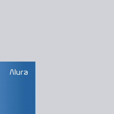
LAS DO CURSO
ro ao jogo
dução ao Arduino
dendo Resistores
ma porta digital
rolando os LEDs
Lendo um botão
uleiro do Genius
os novos botões
eitura analógica
nvolvendo o jogo