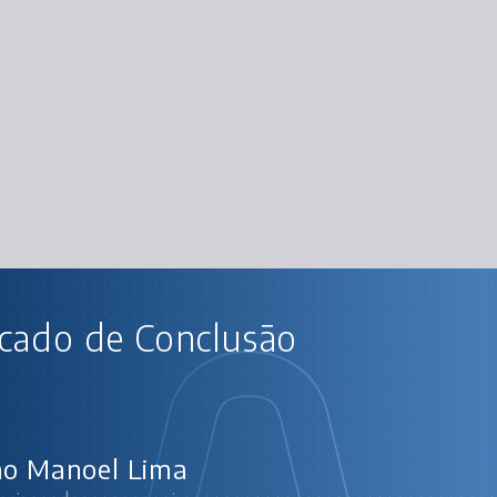
AU
icado de Conclusão
Arduino: do ze
Intro
Enten
Controlando u
Cont
Montando o tab
ão Manoel Lima
Programando 
Realizando uma l
Dese