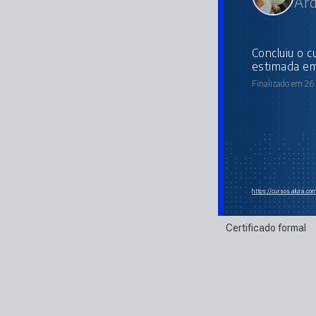
Ard
concluiu o curso online com carga horária
estimada em
Finalizado em 26
https://cursos.alura.c
Certificado formal