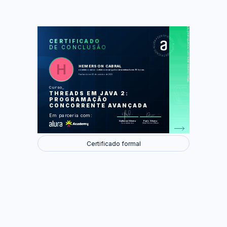
https://cursos.alura.com.br/certificate/21d97100-c733-4823-8e4e-da4759cf4f31
LAS
AU
CERTIFICADO
DE CONCLUSÃO
O projeto Servidor de tarefas
Reuso de threads
Melhorando o cliente
Entendendo Volatile
HEMERSON CABRAL
Distribuindo comandos e tratamento
concluiu o curso online com carga horária estimada em 16 horas.
de erro
Finalizado em 30 de outubro de 2023
Retornos no Futuro
Produzindo e Consumindo com Threads
Curso
THREADS EM JAVA 2:
Foram feitas 87 de 87 atividades.
PROGRAMAÇÃO
CONCORRENTE AVANÇADA
Em parceria com:
Guilherme Silveira
Paulo Silveira
Coordenador
Chief Vision Officer
Certificado formal