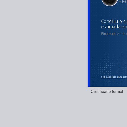
Red
concluiu o curso online com carga horária
estimada em
Finalizado em 14
https://cursos.alura.co
Certificado formal