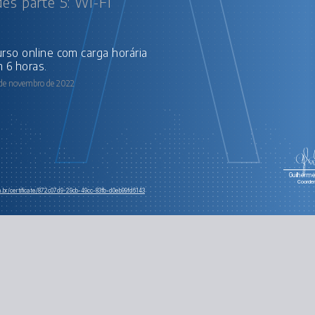
es parte 5: Wi-FI
 6 horas.
 de novembro de 2022
Guilherme 
Coorde
m.br/certificate/872c07d9-29cb-49cc-83fb-d0eb99fd6143