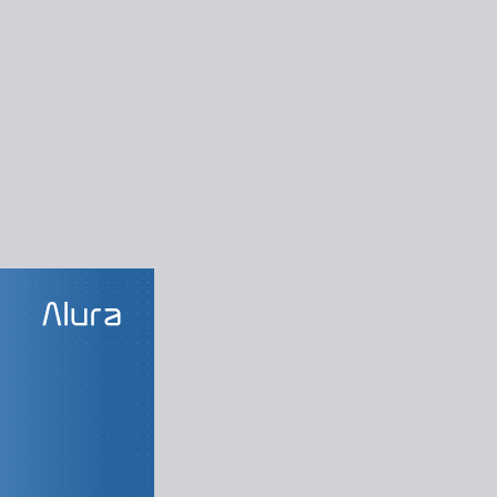
LAS DO CURSO
e 5: Wi-FI
nhecendo a rede
Canais de wifi
co de segurança
roteador sem fio