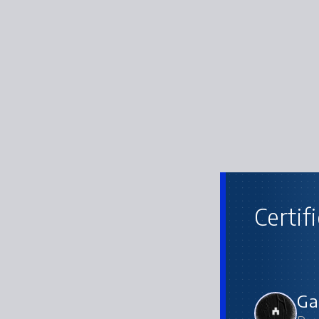
Certif
Ga