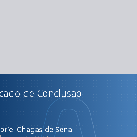
AU
icado de Conclusão
Redes part
Co
Um pou
O 
briel Chagas de Sena