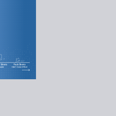
Silveira
Paulo Silveira
nador
Chief Vision Officer