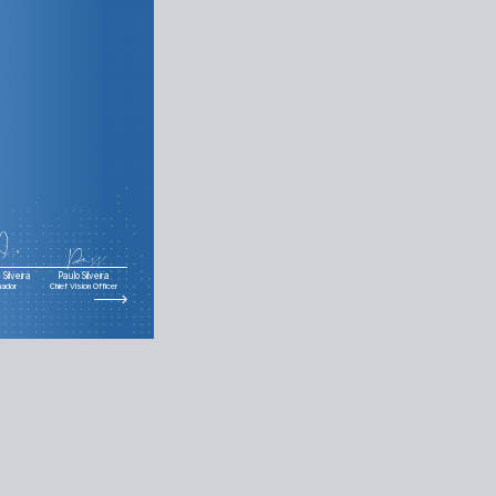
Silveira
Paulo Silveira
nador
Chief Vision Officer