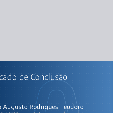
AU
icado de Conclusão
Microsoft AZ-900 parte 1: Azure Fu
Aspectos gerai
Serviços
Principais co
Arquitetura de n
Arquitetura de nu
Cloud 
 Augusto Rodrigues Teodoro