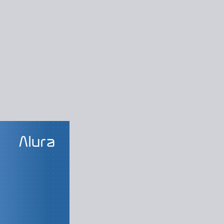
LAS DO CURSO
ndamentals
s da certificação
 e conta na Azure
nceitos de nuvem
uvem da Azure #1
vem da Azure #2
Shell e Azure CLI