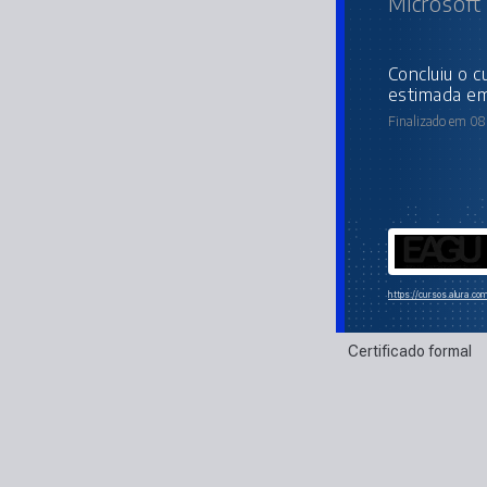
Microsoft
concluiu o curso online com carga horária
estimada em
Finalizado em 08 
https://cursos.alura.co
Certificado formal