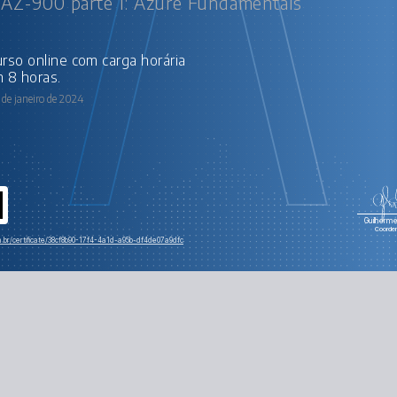
 AZ-900 parte 1: Azure Fundamentals
 8 horas.
de janeiro de 2024
Guilherme 
Coorde
m.br/certificate/38cf8b90-17f4-4a1d-a95b-df4de07a9dfc