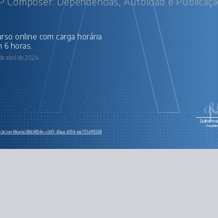
 Composer: Dependências, Autoload e Publicaç
 6 horas.
de abril de 2024
Guilherme 
Coorde
m.br/certificate/08d4854e-c3d5-40aa-b554-be7014ff5348