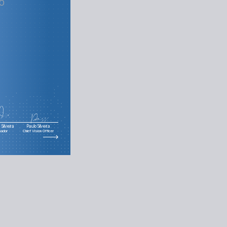
ão
Silveira
Paulo Silveira
nador
Chief Vision Officer