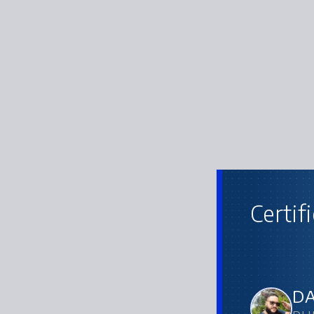
Certif
DA