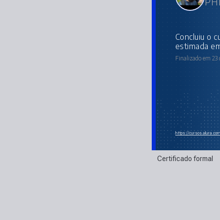
PHP
concluiu o curso online com carga horária
estimada em
Finalizado em 23 
https://cursos.alura.co
Certificado formal