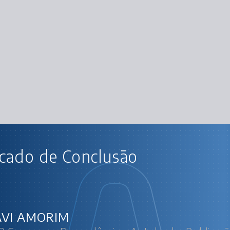
AU
icado de Conclusão
PHP Composer: Dependências, Autoload e 
Instal
Gerencian
Ente
Ferramentas de qua
Automatizando proce
Publi
VI AMORIM