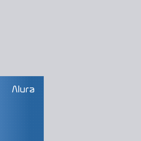
LAS DO CURSO
Publicação
ando o Composer
do dependências
ndendo Autoload
lidade de código
ssos com Scripts
cando um pacote