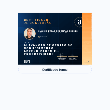
https://cursos.alura.com.br/certificate/f13a8bd8-751c-41f2-a608-7ef58872e365
LAS
AU
CERTIFICADO
DE CONCLUSÃO
Introdução
As cinco disciplinas de Peter Senge
Conhecimento x Metodologias de TI
CLÁUDIO LUCAS DE FREITAS COELHO
Ferramentas e práticas de gestão
concluiu o curso online com carga horária estimada em 8 horas.
do conhecimento
Finalizado em 06 de janeiro de 2023
Aquisição e distribuição do
claudiolucasfc
conhecimento
Curso
Foram feitas 50 de 50 atividades.
ALAVANCAS DE GESTÃO DO
CONHECIMENTO:
APRENDIZAGEM E
PRODUTIVIDADE
Guilherme Silveira
Paulo Silveira
Coordenador
Chief Vision Officer
Certificado formal