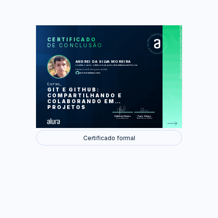
https://cursos.alura.com.br/certificate/819e1bdd-c6c0-4c02-86d4-8fb1188f00d8
LAS
AU
CERTIFICADO
DE CONCLUSÃO
Compartilhando projetos
Colaborando em projetos
Utilizando Git na IDE
ANDREI DA SILVA MOREIRA
Voltando no tempo
concluiu o curso online com carga horária estimada em 8 horas.
Mais recursos
Finalizado em 10 de agosto de 2024
andreidasilvamoreira
Foram feitas 64 de 64 atividades.
Curso
GIT E GITHUB:
COMPARTILHANDO E
COLABORANDO EM
PROJETOS
Guilherme Silveira
Paulo Silveira
Coordenador
Chief Vision Officer
Certificado formal