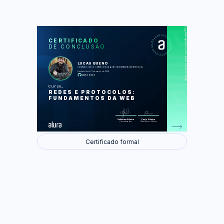
https://cursos.alura.com.br/certificate/1752d569-5eb1-44b8-970b-7e1825027aad
LAS
AU
CERTIFICADO
DE CONCLUSÃO
Fundamentos de redes e TCP/IP
Modelo cliente-servidor e Protocolo
HTTP
LUCAS BUENO
Detalhes do HTTP, segurança e
concluiu o curso online com carga horária estimada em 20 horas.
evolução
Finalizado em 27 de março de 2026
Desenvolvimento web
sanchobueno
Curso
Foram feitas 47 de 47 atividades.
REDES E PROTOCOLOS:
FUNDAMENTOS DA WEB
Guilherme Silveira
Paulo Silveira
Coordenador
Chief Vision Officer
Certificado formal