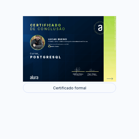
https://cursos.alura.com.br/certificate/3859ef73-d8c3-4ba0-9b2d-5fae53d82cc3
LAS
AU
CERTIFICADO
DE CONCLUSÃO
Primeiros passos com PostgreSQL
Executando operações CRUD
Consultas com filtros
LUCAS BUENO
Trabalhando com relacionamentos
concluiu o curso online com carga horária estimada em 8 horas.
Usando CASCADE
Finalizado em 19 de fevereiro de 2026
Avançando com consultas
sanchobueno
Curso
Foram feitas 58 de 58 atividades.
POSTGRESQL
Guilherme Silveira
Paulo Silveira
Coordenador
Chief Vision Officer
Certificado formal