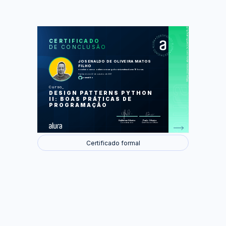
https://cursos.alura.com.br/certificate/4c47c6c1-b12d-4401-a0cf-9c432464dbaa
LAS
AU
CERTIFICADO
DE CONCLUSÃO
Fábricas e o problema de criação de
objetos
Salvando estados anteriores e o
JOSENALDO DE OLIVEIRA MATOS
Memento
FILHO
DSLs e o Interpreter
concluiu o curso online com carga horária estimada em 16 horas.
Estruturas de dados e o Visitor
Finalizado em 22 de outubro de 2021
josenaldo
Diferentes ações com Command
Curso
Foram feitas 31 de 31 atividades.
DESIGN PATTERNS PYTHON
II: BOAS PRÁTICAS DE
PROGRAMAÇÃO
Guilherme Silveira
Paulo Silveira
Coordenador
Chief Vision Officer
Certificado formal